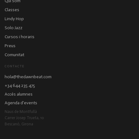
Qui som
Classes
Lindy Hop
Solo Jazz
Cursos i horaris
Preus
Comunitat
CONTACTE
hola@thedawnbeat.com
+34 644 235 475
Accés alumnes
Agenda d'events
Naus de Montfullà
Carrer Josep Trueta, 10
Bescanó, Girona