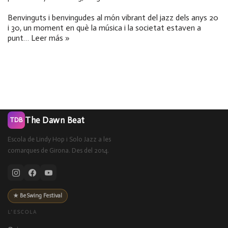
Benvinguts i benvingudes al món vibrant del jazz dels anys 20
i 30, un moment en què la música i la societat estaven a
punt…
Leer más »
The Dawn Beat
TDB
Escola de Lindy Hop i Solo Jazz a les
comarques de Girona. Des del 2014.
★ BeSwing Festival
L'ESCOLA