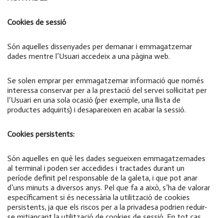
Cookies de sessió
Són aquelles dissenyades per demanar i emmagatzemar
dades mentre l’Usuari accedeix a una pàgina web.
Se solen emprar per emmagatzemar informació que només
interessa conservar per a la prestació del servei sol·licitat per
l’Usuari en una sola ocasió (per exemple, una llista de
productes adquirits) i desapareixen en acabar la sessió.
Cookies persistents:
Són aquelles en què les dades segueixen emmagatzemades
al terminal i poden ser accedides i tractades durant un
període definit pel responsable de la galeta, i que pot anar
d’uns minuts a diversos anys. Pel que fa a això, s’ha de valorar
específicament si és necessària la utilització de cookies
persistents, ja que els riscos per a la privadesa podrien reduir-
se mitjançant la utilització de cookies de sessió. En tot cas,