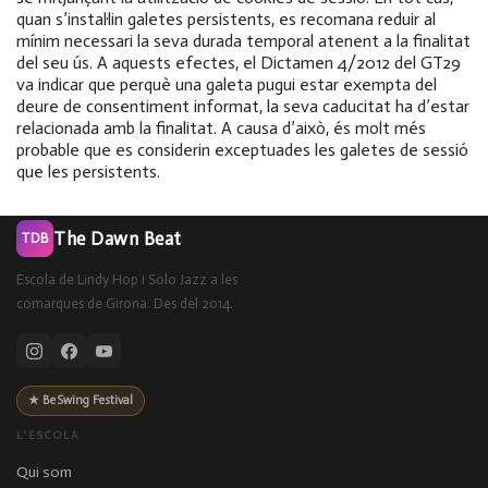
quan s’instal·lin galetes persistents, es recomana reduir al
mínim necessari la seva durada temporal atenent a la finalitat
del seu ús. A aquests efectes, el Dictamen 4/2012 del GT29
va indicar que perquè una galeta pugui estar exempta del
deure de consentiment informat, la seva caducitat ha d’estar
relacionada amb la finalitat. A causa d’això, és molt més
probable que es considerin exceptuades les galetes de sessió
que les persistents.
The Dawn Beat
TDB
Escola de Lindy Hop i Solo Jazz a les
comarques de Girona. Des del 2014.
★ BeSwing Festival
L'ESCOLA
Qui som