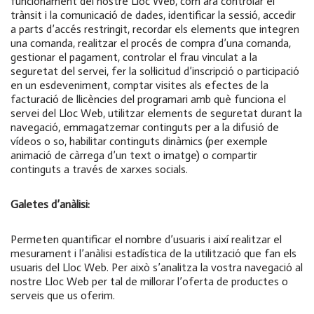
funcionament del nostre Lloc Web, com ara controlar el
trànsit i la comunicació de dades, identificar la sessió, accedir
a parts d’accés restringit, recordar els elements que integren
una comanda, realitzar el procés de compra d’una comanda,
gestionar el pagament, controlar el frau vinculat a la
seguretat del servei, fer la sol·licitud d’inscripció o participació
en un esdeveniment, comptar visites als efectes de la
facturació de llicències del programari amb què funciona el
servei del Lloc Web, utilitzar elements de seguretat durant la
navegació, emmagatzemar continguts per a la difusió de
vídeos o so, habilitar continguts dinàmics (per exemple
animació de càrrega d’un text o imatge) o compartir
continguts a través de xarxes socials.
Galetes d’anàlisi:
Permeten quantificar el nombre d’usuaris i així realitzar el
mesurament i l’anàlisi estadística de la utilització que fan els
usuaris del Lloc Web. Per això s’analitza la vostra navegació al
nostre Lloc Web per tal de millorar l’oferta de productes o
serveis que us oferim.