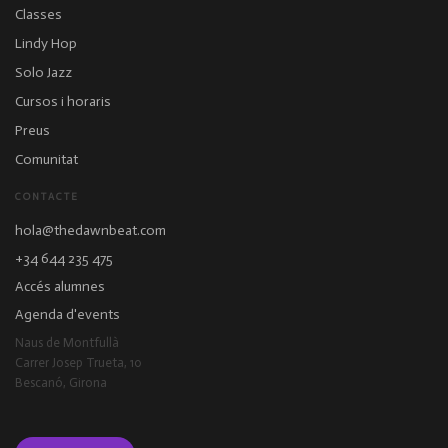
Classes
Lindy Hop
Solo Jazz
Cursos i horaris
Preus
Comunitat
CONTACTE
hola@thedawnbeat.com
+34 644 235 475
Accés alumnes
Agenda d'events
Naus de Montfullà
Carrer Josep Trueta, 10
Bescanó, Girona