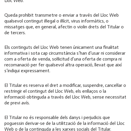
Lloc Web.
Queda prohibit transmetre o enviar a través del Lloc Web
qualsevol contingut il·legal o il·lícit, virus informàtics, o
missatges que, en general, afectin o violin drets del Titular o
de tercers.
Els continguts del Lloc Web tenen únicament una finalitat
informativa i sota cap circumstància s’han d’usar ni considerar
com a oferta de venda, sol·licitud d’una oferta de compra ni
recomanació per fer qualsevol altra operació, llevat que així
s’indiqui expressament.
El Titular es reserva el dret a modificar, suspendre, cancel·lar o
restringir el contingut del Lloc Web, els enllaços o la
informació obtinguda a través del Lloc Web, sense necessitat
de previ avís.
El Titular no és responsable dels danys i perjudicis que
poguessin derivar-se de la utilització de la informació del Lloc
Web o de la continguda a les xarxes socials del Titular.