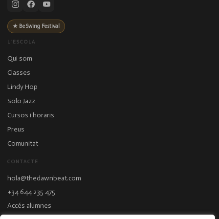
★ BeSwing Festival
L'ESCOLA
Qui som
Classes
Lindy Hop
Solo Jazz
Cursos i horaris
Preus
Comunitat
CONTACTE
hola@thedawnbeat.com
+34 644 235 475
Accés alumnes