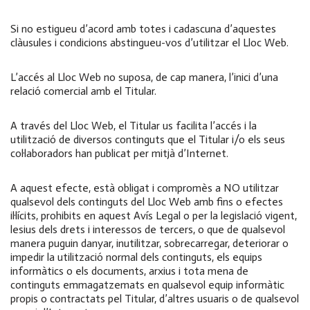
Si no estigueu d’acord amb totes i cadascuna d’aquestes
clàusules i condicions abstingueu-vos d’utilitzar el Lloc Web.
L’accés al Lloc Web no suposa, de cap manera, l’inici d’una
relació comercial amb el Titular.
A través del Lloc Web, el Titular us facilita l’accés i la
utilització de diversos continguts que el Titular i/o els seus
col·laboradors han publicat per mitjà d’Internet.
A aquest efecte, està obligat i compromès a NO utilitzar
qualsevol dels continguts del Lloc Web amb fins o efectes
il·lícits, prohibits en aquest Avís Legal o per la legislació vigent,
lesius dels drets i interessos de tercers, o que de qualsevol
manera puguin danyar, inutilitzar, sobrecarregar, deteriorar o
impedir la utilització normal dels continguts, els equips
informàtics o els documents, arxius i tota mena de
continguts emmagatzemats en qualsevol equip informàtic
propis o contractats pel Titular, d’altres usuaris o de qualsevol