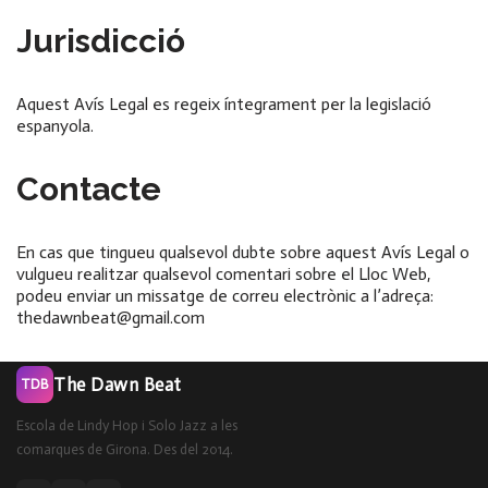
Jurisdicció
Aquest Avís Legal es regeix íntegrament per la legislació
espanyola.
Contacte
En cas que tingueu qualsevol dubte sobre aquest Avís Legal o
vulgueu realitzar qualsevol comentari sobre el Lloc Web,
podeu enviar un missatge de correu electrònic a l’adreça:
thedawnbeat@gmail.com
The Dawn Beat
TDB
Escola de Lindy Hop i Solo Jazz a les
comarques de Girona. Des del 2014.