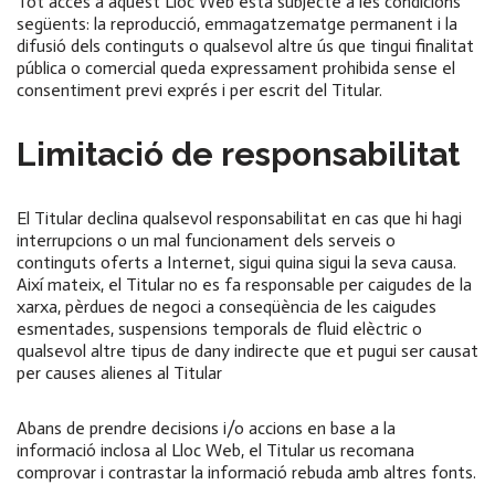
Tot accés a aquest Lloc Web està subjecte a les condicions
següents: la reproducció, emmagatzematge permanent i la
difusió dels continguts o qualsevol altre ús que tingui finalitat
pública o comercial queda expressament prohibida sense el
consentiment previ exprés i per escrit del Titular.
Limitació de responsabilitat
El Titular declina qualsevol responsabilitat en cas que hi hagi
interrupcions o un mal funcionament dels serveis o
continguts oferts a Internet, sigui quina sigui la seva causa.
Així mateix, el Titular no es fa responsable per caigudes de la
xarxa, pèrdues de negoci a conseqüència de les caigudes
esmentades, suspensions temporals de fluid elèctric o
qualsevol altre tipus de dany indirecte que et pugui ser causat
per causes alienes al Titular
Abans de prendre decisions i/o accions en base a la
informació inclosa al Lloc Web, el Titular us recomana
comprovar i contrastar la informació rebuda amb altres fonts.