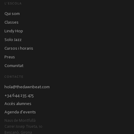
L'ESCOLA
Qui som
Classes
Lindy Hop
Solo Jazz
Cursos i horaris
Preus
Comunitat
CONTACTE
hola@thedawnbeat.com
+34 644 235 475
Accés alumnes
Agenda d'events
Naus de Montfullà
Carrer Josep Trueta, 10
Bescanó, Girona