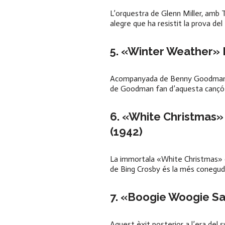
L’orquestra de Glenn Miller, amb T
alegre que ha resistit la prova de
5.
«Winter Weather»
Acompanyada de Benny Goodman, P
de Goodman fan d’aquesta cançó 
6. «White Christmas» 
(1942)
La immortala «White Christmas» d’I
de Bing Crosby és la més coneguda,
7. «Boogie Woogie Sa
Aquest èxit posterior a l’era del