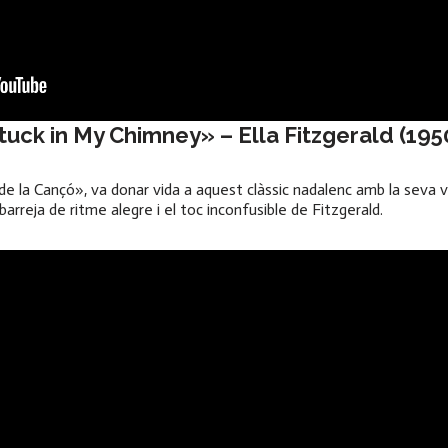
Stuck in My Chimney» –
Ella Fitzgerald
(195
de la Cançó», va donar vida a aquest clàssic nadalenc amb la seva v
arreja de ritme alegre i el toc inconfusible de Fitzgerald.