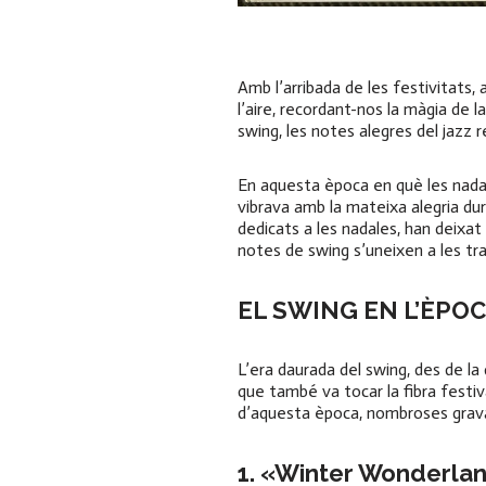
Amb l’arribada de les festivitats,
l’aire, recordant-nos la màgia de 
swing, les notes alegres del jazz
En aquesta època en què les nada
vibrava amb la mateixa alegria du
dedicats a les nadales, han deixa
notes de swing s’uneixen a les tra
EL SWING EN L’ÈPO
L’era daurada del swing, des de la 
que també va tocar la fibra festi
d’aquesta època, nombroses gravac
1. «Winter Wonderla