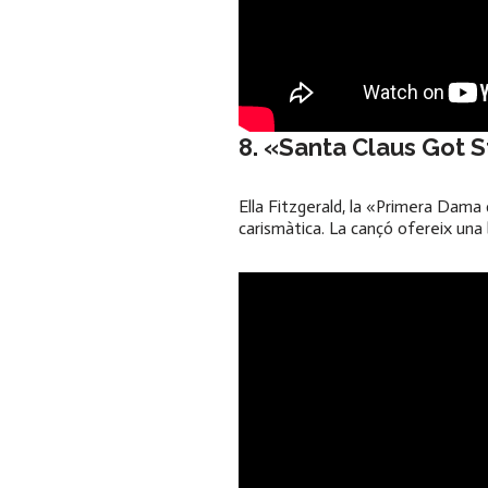
8. «Santa Claus Got 
Ella Fitzgerald, la «Primera Dama 
carismàtica. La cançó ofereix una b