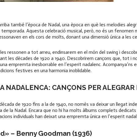
 arriba també l’època de Nadal, una època en què les melodies aleg
la temporada. Aquesta celebració musical, però, no és un fenomen n
 ressonaven en els cors de molts, donant una dimensió única a les c
les ressonen a tot arreu, endinsarem en el món del swing i desco
rant les dècades de 1920 a 1940. Descobrirem cançons que, tot i n
t una empremta inesborrable en l’esperit nadalenc. Acompanya’ns e
dicions festives en una harmonia inoblidable.
CA NADALENCA: CANÇONS PER ALEGRAR 
dècada de 1920 fins a la de 1940, no només va deixar un llegat indele
va de la Nadal. Encara que no hi ha molts àlbums complets dedicats 
ions individuals han deixat una empremta única en l’esperit nadal
nd» – Benny Goodman (1936)