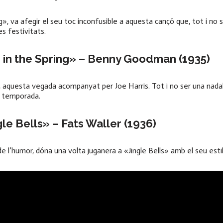
, va afegir el seu toc inconfusible a aquesta cançó que, tot i no s
es festivitats.
 in the Spring» – Benny Goodman (1935)
 aquesta vegada acompanyat per Joe Harris. Tot i no ser una nadal
la temporada.
gle Bells» – Fats Waller (1936)
de l’humor, dóna una volta juganera a «Jingle Bells» amb el seu estil