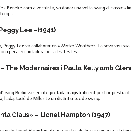
ex Beneke com a vocalista, va donar una volta swing al clàssic «Jin
l temps.
Peggy Lee –
(1941)
eggy Lee va col·laborar en «Winter Weather». La seva veu suau i
una peça encantadora per a les festes.
– The Modernaires i Paula Kelly amb Glenn
rving Berlin va ser interpretada magistralment per l’orquestra de 
 l’adaptació de Miller té un distintiu toc de swing.
nta Claus» – Lionel Hampton (1947)
 swing de Lionel Hampton afegeix un toc de boogie woogie a la figur