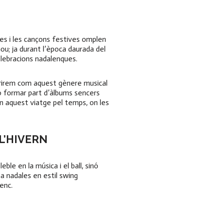
res i les cançons festives omplen
ou; ja durant l’època daurada del
elebracions nadalenques.
brirem com aquest gènere musical
o formar part d’àlbums sencers
n aquest viatge pel temps, on les
L’HIVERN
ble en la música i el ball, sinó
a nadales en estil swing
enc.