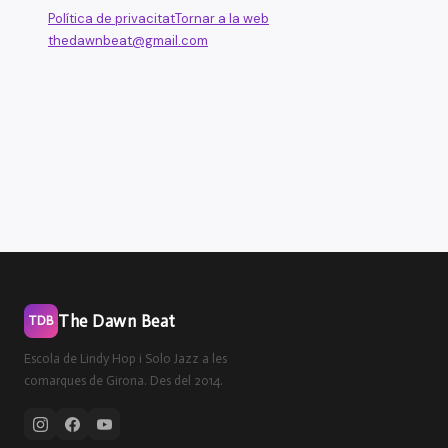
Política de privacitat
Tornar a la web
thedawnbeat@gmail.com
The Dawn Beat
TDB
Escola de Lindy Hop i Solo Jazz a les
comarques de Girona. Des del 2014.