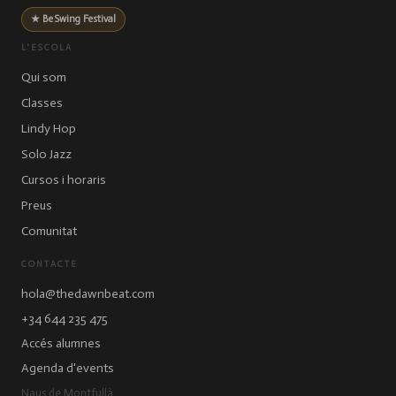
★ BeSwing Festival
L'ESCOLA
Qui som
Classes
Lindy Hop
Solo Jazz
Cursos i horaris
Preus
Comunitat
CONTACTE
hola@thedawnbeat.com
+34 644 235 475
Accés alumnes
Agenda d'events
Naus de Montfullà