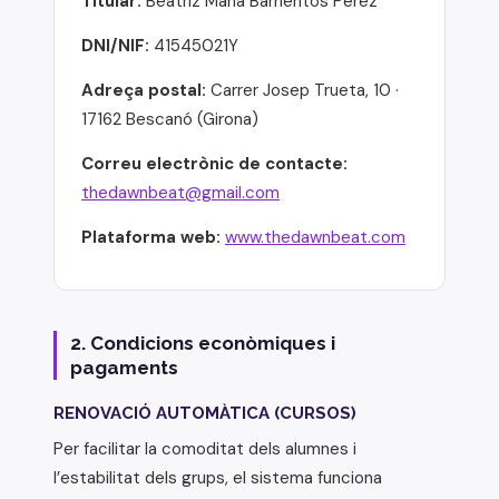
Titular:
Beatriz Maria Barrientos Pérez
DNI/NIF:
41545021Y
Adreça postal:
Carrer Josep Trueta, 10 ·
17162 Bescanó (Girona)
Correu electrònic de contacte:
thedawnbeat@gmail.com
Plataforma web:
www.thedawnbeat.com
2. Condicions econòmiques i
pagaments
RENOVACIÓ AUTOMÀTICA (CURSOS)
Per facilitar la comoditat dels alumnes i
l’estabilitat dels grups, el sistema funciona