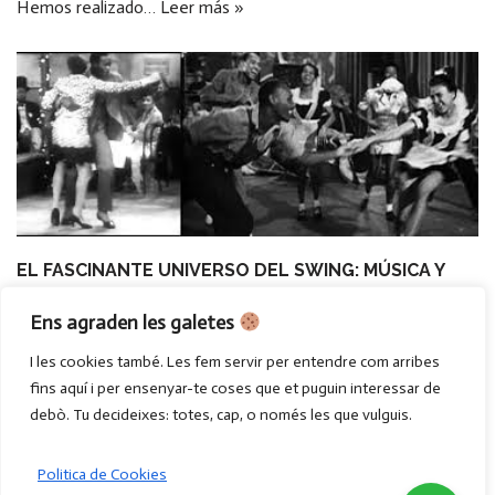
Hemos realizado…
Leer más »
EL FASCINANTE UNIVERSO DEL SWING: MÚSICA Y
BAILE
Ens agraden les galetes
por
admin
febrero 20, 2024
I les cookies també. Les fem servir per entendre com arribes
Introducción En el apasionante mundo del baile social, el
fins aquí i per ensenyar-te coses que et puguin interessar de
Swing se presenta como un género musical vibrante y diverso
debò. Tu decideixes: totes, cap, o només les que vulguis.
que ha dejado una huella indeleble…
Leer más »
Politica de Cookies