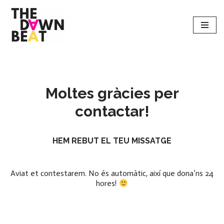
Saltar
al
contenido
Moltes gràcies per
contactar!
HEM REBUT EL TEU MISSATGE
Aviat et contestarem. No és automàtic, així que dona’ns 24
hores!