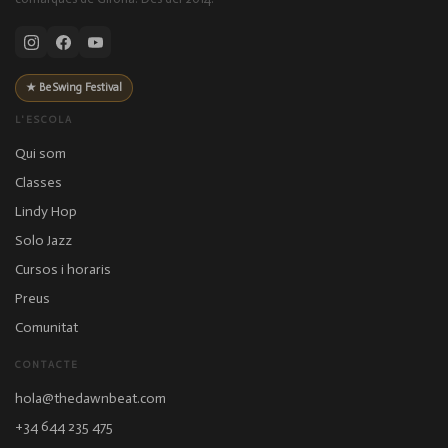
★ BeSwing Festival
L'ESCOLA
Qui som
Classes
Lindy Hop
Solo Jazz
Cursos i horaris
Preus
Comunitat
CONTACTE
hola@thedawnbeat.com
+34 644 235 475